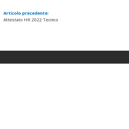
Articolo precedente:
Attestato HR 2022 Tecnico
Operiamo da decenni nel settore delle risorse
umane, in stretta collaborazione con il Gruppo
Zucchetti spa, offrendo strumenti adeguati in
grado di affrontare l’evoluzione del mercato.