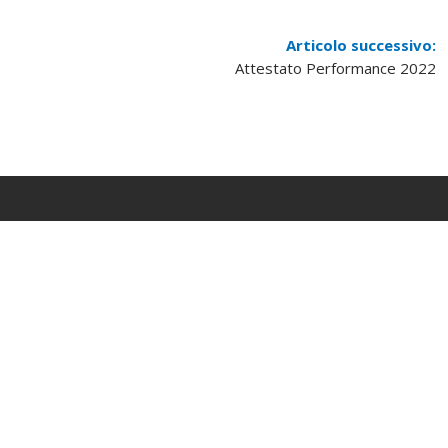
Articolo successivo:
Attestato Performance 2022
CONTATTI
SOCIAL
0362.805596
nbsystem@nbsystem.it