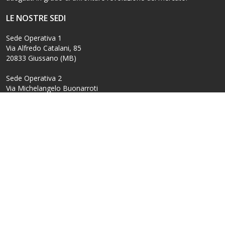
LE NOSTRE SEDI
Sede Operativa 1
Via Alfredo Catalani, 85
20833 Giussano (MB)
Sede Operativa 2
Via Michelangelo Buonarroti
20145 Milano (MI)
CONTATTI
0362.805596
nbsystem@nbsystem.it
SOCIAL