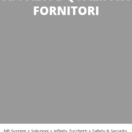
FORNITORI
NB System
>
Soluzioni
>
Infinity Zucchetti
>
Safety & Security